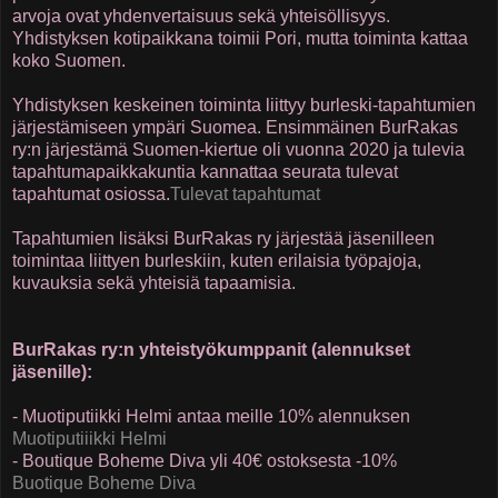
arvoja ovat yhdenvertaisuus sekä yhteisöllisyys.
Yhdistyksen kotipaikkana toimii Pori, mutta toiminta kattaa
koko Suomen.
Yhdistyksen keskeinen toiminta liittyy burleski-tapahtumien
järjestämiseen ympäri Suomea. Ensimmäinen BurRakas
ry:n järjestämä Suomen-kiertue oli vuonna 2020 ja tulevia
tapahtumapaikkakuntia kannattaa seurata tulevat
tapahtumat osiossa.
Tulevat tapahtumat
Tapahtumien lisäksi BurRakas ry järjestää jäsenilleen
toimintaa liittyen burleskiin, kuten erilaisia työpajoja,
kuvauksia sekä yhteisiä tapaamisia.
BurRakas ry:n yhteistyökumppanit (alennukset
jäsenille):
- Muotiputiikki Helmi antaa meille 10% alennuksen
Muotiputiiikki Helmi
- Boutique Boheme Diva yli 40€ ostoksesta -10%
Buotique Boheme Diva